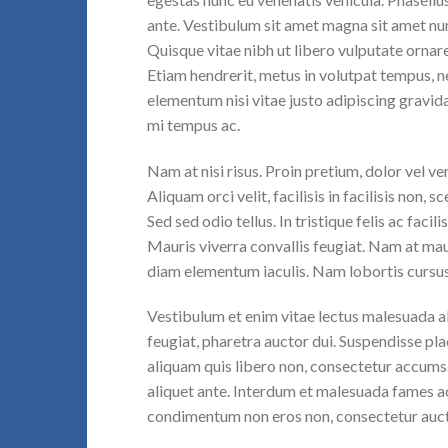
ante. Vestibulum sit amet magna sit amet nunc
Quisque vitae nibh ut libero vulputate ornare 
Etiam hendrerit, metus in volutpat tempus, n
elementum nisi vitae justo adipiscing gravi
mi tempus ac.
Nam at nisi risus. Proin pretium, dolor vel vene
Aliquam orci velit, facilisis in facilisis non,
Sed sed odio tellus. In tristique felis ac faci
Mauris viverra convallis feugiat. Nam at maur
diam elementum iaculis. Nam lobortis cursus 
Vestibulum et enim vitae lectus malesuada al
feugiat, pharetra auctor dui. Suspendisse pla
aliquam quis libero non, consectetur accumsa
aliquet ante. Interdum et malesuada fames ac
condimentum non eros non, consectetur aucto