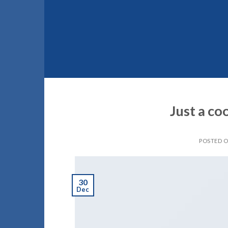
Skip
to
content
Just a co
POSTED 
30
Dec