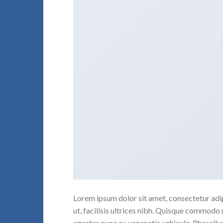
Lorem ipsum dolor sit amet, consectetur adipi
ut, facilisis ultrices nibh. Quisque commodo 
egestas nunc eu venenatis vehicula. Phasellus