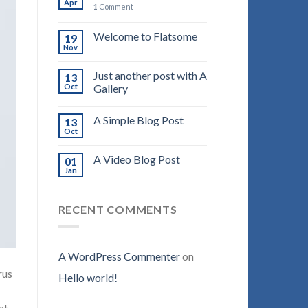
Apr
1
Comment
Welcome to Flatsome
19
Nov
Just another post with A
13
Oct
Gallery
A Simple Blog Post
13
Oct
A Video Blog Post
01
Jan
RECENT COMMENTS
A WordPress Commenter
on
rus
Hello world!
at