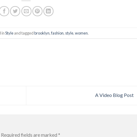
d in
Style
and tagged
brooklyn
,
fashion
,
style
,
women
.
A Video Blog Post
Required fields are marked
*