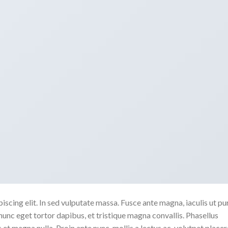
scing elit. In sed vulputate massa. Fusce ante magna, iaculis ut pu
nunc eget tortor dapibus, et tristique magna convallis. Phasellus
 et magna nulla. Proin ante nunc, mollis a lectus ac, volutpat placer