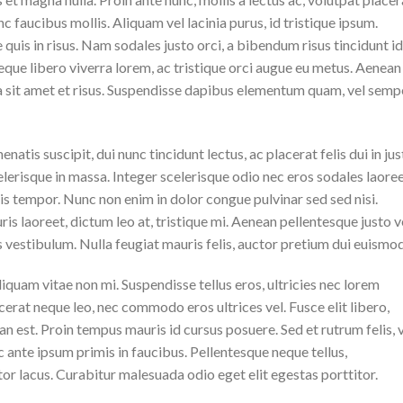
 faucibus mollis. Aliquam vel lacinia purus, id tristique ipsum.
quis in risus. Nam sodales justo orci, a bibendum risus tincidunt id
eque libero viverra lorem, ac tristique orci augue eu metus. Aenean
da sit amet et risus. Suspendisse dapibus elementum quam, vel semp
natis suscipit, dui nunc tincidunt lectus, ac placerat felis dui in jus
 scelerisque in massa. Integer scelerisque odio nec eros sodales laoree
lisis tempor. Nunc non enim in dolor congue pulvinar sed sed nisi.
is laoreet, dictum leo at, tristique mi. Aenean pellentesque justo v
vestibulum. Nulla feugiat mauris felis, auctor pretium dui euismod
iquam vitae non mi. Suspendisse tellus eros, ultricies nec lorem
cerat neque leo, nec commodo eros ultrices vel. Fusce elit libero,
n est. Proin tempus mauris id cursus posuere. Sed et rutrum felis, 
 ante ipsum primis in faucibus. Pellentesque neque tellus,
r lacus. Curabitur malesuada odio eget elit egestas porttitor.